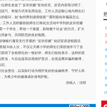
位师生发放了“反诈拒赌”宣传折页。折页内容简洁明了、
范技巧、举报方式等实用信息。工作人员还耐心地与师生们
的疑问，如“如何辨别虚假链接”“遇到疑似诈骗该怎么
时，工作人员积极鼓励师生们将此次活动中学到的反诈拒赌
1
育一个学生，带动一个家庭，影响整个社会”的方式，扩大
2
服
共同参与、共同防范的良好氛围。
次邮储银行蓬安支行开展的 “反诈拒赌” 知识宣讲进校园活
3
省
场答疑30余人次，不仅让天桥小学的师生们系统地学习了反
4
用
还获得了全校师生的一致好评。师生们纷纷表示，这样的宣
5
不
益匪浅，今后会提高自我保护意识，自觉远离诈骗和赌博，
6
伴
知识。
7
的
行社会责任，以实际行动为维护良好的金融秩序、守护人民
量，为青少年的健康成长保驾护航。
8
蓝
供稿人：沈明
9
无
1
的