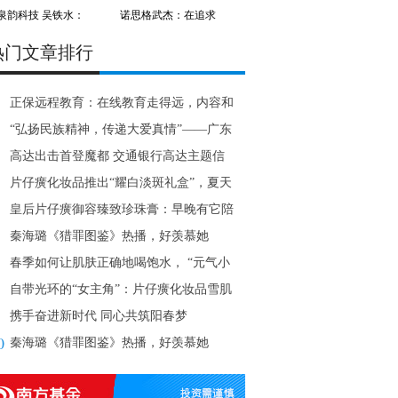
泉韵科技 吴铁水：
诺思格武杰：在追求
热门文章排行
正保远程教育：在线教育走得远，内容和
务是关键
“弘扬民族精神，传递大爱真情”——广东
大爱相
高达出击首登魔都 交通银行高达主题信
卡荣耀上
片仔癀化妆品推出“耀白淡斑礼盒”，夏天
惧怕晒
皇后片仔癀御容臻致珍珠膏：早晚有它陪
，肌肤状
秦海璐《猎罪图鉴》热播，好羡慕她
“妈生好肌肤
春季如何让肌肤正确地喝饱水， “元气小
瓶”轻
自带光环的“女主角”：片仔癀化妆品雪肌
瑕润白
携手奋进新时代 同心共筑阳春梦
0
秦海璐《猎罪图鉴》热播，好羡慕她
“妈生好肌肤