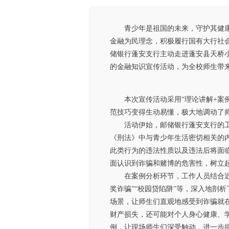
青少年是祖国的未来，守护其健
金融为民理念，积极履行国有大行社会
储银行蓬安支行主动走进蓬安县天桥小
的金融知识宣传活动，为全校师生带来
本次宣传活动采用“理论讲解+案
范技巧变得生动易懂，极大地调动了
活动伊始，邮储银行蓬安支行的
《刑法》中与青少年生活密切相关的
此类行为的违法性质以及违法后将面
面认识到诈骗和赌博的危害性，树立
在案例分析环节，工作人员结合近
奖诈骗”“校园贷陷阱”等，深入地剖
场景，让师生们直观地感受到诈骗就
财产损失，还可能对个人身心健康、
例，让现场师生们深受触动，进一步