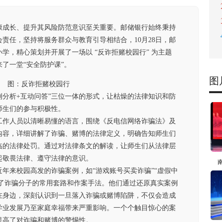
康成长、提升其风险防范意识至关重要。邮储银行始终秉持
责任，坚持将服务群众与教育引导相结合，10月28日，邮
学，精心策划并开展了一场以 “反诈拒赌校园行” 为主题
了一堂“安全防护课”。
图
图：反诈拒赌校园行
例分析+互动问答”三位一体的形式，让枯燥的法律知识和防
师生们的参与积极性。
工作人员以清晰易懂的语言，围绕《反电信网络诈骗法》及
内容，详细讲解了诈骗、赌博的法律定义，明确告知师生们
临的法律处罚。通过对法律条文的解读，让师生们从法律层
起敬畏法律、遵守法律的意识。
年来校园高发的诈骗案例，如“游戏账号买卖诈骗”“虚假中
析了诈骗分子的常用套路和作案手法。他们通过还原真实案例
在身边，深刻认识到一旦落入诈骗或赌博陷阱，不仅会造成
学业发展乃至家庭幸福带来严重影响。一个个触目惊心的案
提高了对诈骗和赌博的警惕性。