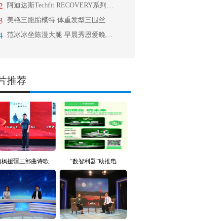
2
阿迪达斯Techfit RECOVERY系列新品上市
3
美艳三胞胎模特 体重发型三围丝毫不差
4
范冰冰坐陈漫大腿 早晨秀恩爱晚间坐大腿这很范爷
片推荐
南枫援疆三部曲诗歌
“数智利器”助推电